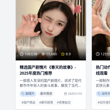
108分钟
15,680
8.9
125
精选国产剧情片《春天的故事》-
热门动
2025年度热门推荐
线观看
一部感人至深的国产剧情片，讲述了现代
一部制作
都市中年轻人的奋斗故事，展现了当代中
武侠元素
国的社会变迁和人情冷暖。
觉盛宴。
剧情片
都市情感
2025/1/15
动作
#
国产精品
#
都市剧情
#
青春励志
#
动作冒