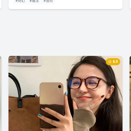
#
奇幻
#
魔法
#
冒险
8.9