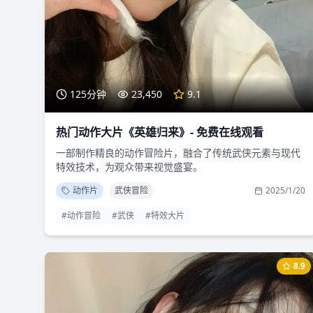
125分钟
23,450
9.1
热门动作大片《英雄归来》- 免费在线观看
一部制作精良的动作冒险片，融合了传统武侠元素与现代
特效技术，为观众带来视觉盛宴。
动作片
武侠冒险
2025/1/20
#
动作冒险
#
武侠
#
特效大片
8.9