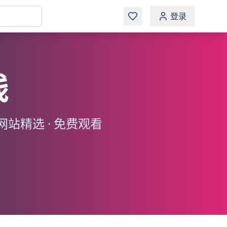
登录
线
站精选 · 免费观看