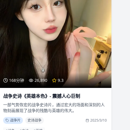
168分钟
26,890
9.3
战争史诗《英雄本色》- 震撼人心巨制
一部气势恢宏的战争史诗片，通过宏大的场面和深刻的人
物刻画展现了战争的残酷与英雄的伟大。
战争片
史诗战争
2025/3/10