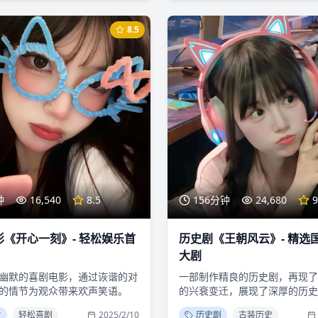
8.5
钟
16,540
8.5
156分钟
24,680
9
影《开心一刻》- 轻松娱乐首
历史剧《王朝风云》- 精选
大剧
幽默的喜剧电影，通过诙谐的对
一部制作精良的历史剧，再现了
的情节为观众带来欢声笑语。
的兴衰变迁，展现了深厚的历史
蕴。
片
轻松喜剧
2025/2/10
历史剧
古装历史