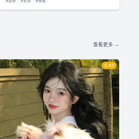
#
战争
#
史诗
#
英雄
查看更多 →
8.7