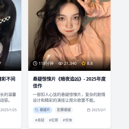
7
118分钟
21,340
8.8
精彩不间
悬疑惊悚片《暗夜追凶》- 2025年度
佳作
长的温馨
一部扣人心弦的悬疑惊悚片，复杂的剧情
动容。
设计和精彩的演技让观众欲罢不能。
2025/1/25
悬疑片
犯罪悬疑
2025/2/1
#
悬疑
#
犯罪
#
惊悚